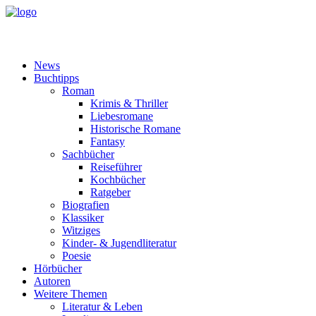
News
Buchtipps
Roman
Krimis & Thriller
Liebesromane
Historische Romane
Fantasy
Sachbücher
Reiseführer
Kochbücher
Ratgeber
Biografien
Klassiker
Witziges
Kinder- & Jugendliteratur
Poesie
Hörbücher
Autoren
Weitere Themen
Literatur & Leben