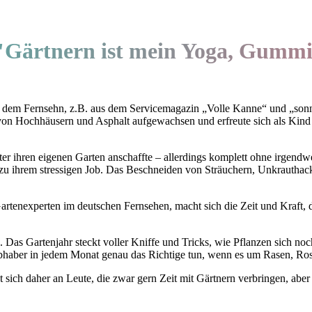
"Gärtnern ist mein Yoga, Gummi
us dem Fernsehn, z.B. aus dem Servicemagazin „Volle Kanne“ und „son
en von Hochhäusern und Asphalt aufgewachsen und erfreute sich als Ki
später ihren eigenen Garten anschaffte – allerdings komplett ohne irgen
h zu ihrem stressigen Job. Das Beschneiden von Sträuchern, Unkrauth
Gartenexperten im deutschen Fernsehen, macht sich die Zeit und Kraft, di
 Das Gartenjahr steckt voller Kniffe und Tricks, wie Pflanzen sich no
bhaber in jedem Monat genau das Richtige tun, wenn es um Rasen, Ro
ich daher an Leute, die zwar gern Zeit mit Gärtnern verbringen, aber n