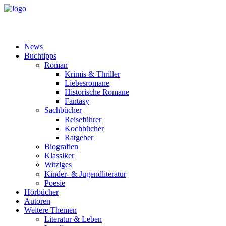
News
Buchtipps
Roman
Krimis & Thriller
Liebesromane
Historische Romane
Fantasy
Sachbücher
Reiseführer
Kochbücher
Ratgeber
Biografien
Klassiker
Witziges
Kinder- & Jugendliteratur
Poesie
Hörbücher
Autoren
Weitere Themen
Literatur & Leben