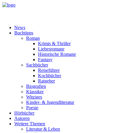
News
Buchtipps
Roman
Krimis & Thriller
Liebesromane
Historische Romane
Fantasy
Sachbücher
Reiseführer
Kochbücher
Ratgeber
Biografien
Klassiker
Witziges
Kinder- & Jugendliteratur
Poesie
Hörbücher
Autoren
Weitere Themen
Literatur & Leben