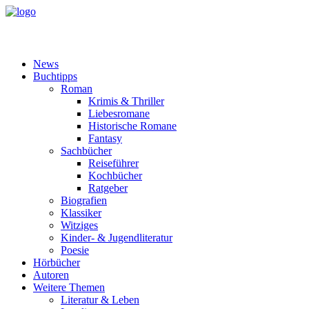
News
Buchtipps
Roman
Krimis & Thriller
Liebesromane
Historische Romane
Fantasy
Sachbücher
Reiseführer
Kochbücher
Ratgeber
Biografien
Klassiker
Witziges
Kinder- & Jugendliteratur
Poesie
Hörbücher
Autoren
Weitere Themen
Literatur & Leben