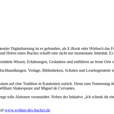
tender Digitalisierung ist es gebunden, als E-Book oder Hörbuch das F
d Hören eines Buches schafft eine nicht nur momentane Intimität. Es
rmitteln Wissen, Erfahrungen, Gedanken und entführen an ferne Orte o
uchhandlungen, Verlage, Bibliotheken, Schulen und Lesebegeisterte i
um auf eine Tradition in Katalonien zurück. Denn zum Namenstag de
n William Shakespeare und Miguel de Cervantes.
e tolle Aktionen veranstaltet. Neben der Initiative „Ich schenk dir e
auf
www.welttag-des-buches.de